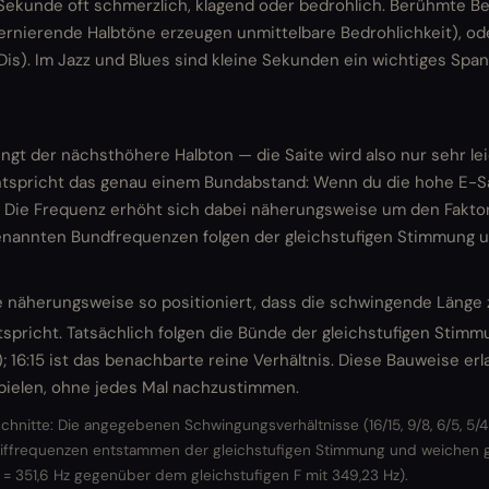
 Sekunde oft schmerzlich, klagend oder bedrohlich. Berühmte Bei
ternierende Halbtöne erzeugen unmittelbare Bedrohlichkeit), o
Dis). Im Jazz und Blues sind kleine Sekunden ein wichtiges Spa
lingt der nächsthöhere Halbton — die Saite wird also nur sehr l
entspricht das genau einem Bundabstand: Wenn du die hohe E-Sa
z). Die Frequenz erhöht sich dabei näherungsweise um den Faktor 
 genannten Bundfrequenzen folgen der gleichstufigen Stimmung
re näherungsweise so positioniert, dass die schwingende Läng
tspricht. Tatsächlich folgen die Bünde der gleichstufigen Stim
); 16:15 ist das benachbarte reine Verhältnis. Diese Bauweise erl
spielen, ohne jedes Mal nachzustimmen.
chnitte: Die angegebenen Schwingungsverhältnisse (16/15, 9/8, 6/5, 5/4
iffrequenzen entstammen der gleichstufigen Stimmung und weichen ge
5 = 351,6 Hz gegenüber dem gleichstufigen F mit 349,23 Hz).