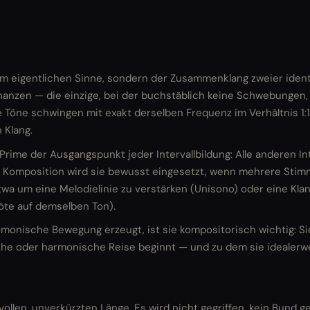
l im eigentlichen Sinne, sondern der Zusammenklang zweier identi
nanzen — die einzige, bei der buchstäblich keine Schwebungen,
 Töne schwingen mit exakt derselben Frequenz im Verhältnis 1:
 Klang.
 Prime der Ausgangspunkt jeder Intervallbildung: Alle anderen I
r Komposition wird sie bewusst eingesetzt, wenn mehrere Sti
wa um eine Melodielinie zu verstärken (Unisono) oder eine Kl
löte auf demselben Ton).
monische Bewegung erzeugt, ist sie kompositorisch wichtig: Si
he oder harmonische Reise beginnt — und zu dem sie idealerwe
 vollen, unverkürzten Länge. Es wird nicht gegriffen, kein Bund 