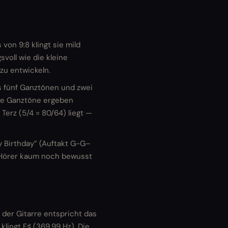
von 9:8 klingt sie mild
voll wie die kleine
 zu entwickeln.
s fünf Ganztönen und zwei
nde Ganztöne ergeben
Terz (5/4 = 80/64) liegt —
y Birthday” (Auftakt G-G–
ls Hörer kaum noch bewusst
f der Gitarre entspricht das
lingt F♯ (369,99 Hz). Die