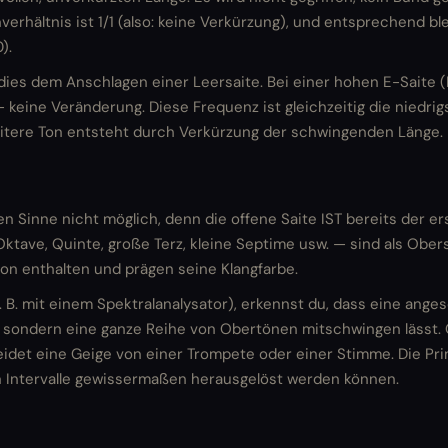
enverhältnis ist 1/1 (also: keine Verkürzung), und entsprechend b
).
 dies dem Anschlagen einer Leersaite. Bei einer hohen E-Saite 
 keine Veränderung. Diese Frequenz ist gleichzeitig die niedrigs
eitere Ton entsteht durch Verkürzung der schwingenden Länge.
gen Sinne nicht möglich, denn die offene Saite IST bereits der e
ktave, Quinte, große Terz, kleine Septime usw. — sind als Obe
on enthalten und prägen seine Klangfarbe.
 B. mit einem Spektralanalysator), erkennst du, dass eine anges
, sondern eine ganze Reihe von Obertönen mitschwingen lässt.
det eine Geige von einer Trompete oder einer Stimme. Die Prime
en Intervalle gewissermaßen herausgelöst werden können.