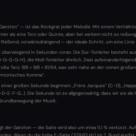
anzton” — ist das Rückgrat jeder Melodie. Mit einem Verhältnis 
ter als eine Terz oder Quinte, aber bei weitem nicht so reibungs
 fließend, vorwärtsdrängend — der ideale Schritt, um eine Linie
t überwiegend in Sekunden voran. Die Dur-Tonleiter besteht au
G-G-G-H), die Moll-Tonleiter ähnlich. Zwei aufeinanderfolge
ße Terz: 9/8 × 9/8 = 81/64, was sehr nahe an der reinen großen 
syntonisches Komma”.
 einer großen Sekunde beginnen: „Frère Jacques” (C–D), „Happ
C-D-E-F-G…). Die Sekunde ist so allgegenwärtig, dass wir sie a
 Grundbewegung der Musik.
ngt der Ganzton — die Saite wird also um etwa 11,1 % verkürzt. Au
den. Wenn du die hohe E-Saite (329,63 Hz) im 2. Bund greifst, k