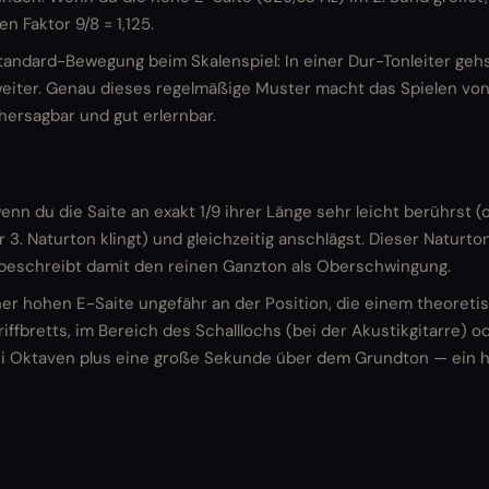
 Faktor 9/8 = 1,125.
tandard-Bewegung beim Skalenspiel: In einer Dur-Tonleiter gehs
eiter. Genau dieses regelmäßige Muster macht das Spielen von 
ersagbar und gut erlernbar.
enn du die Saite an exakt 1/9 ihrer Länge sehr leicht berührst (o
r 3. Naturton klingt) und gleichzeitig anschlägst. Dieser Naturto
 beschreibt damit den reinen Ganzton als Oberschwingung.
einer hohen E-Saite ungefähr an der Position, die einem theoret
riffbretts, im Bereich des Schalllochs (bei der Akustikgitarre)
rei Oktaven plus eine große Sekunde über dem Grundton — ein hoh