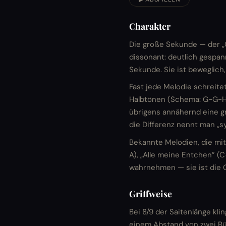
Charakter
Die große Sekunde — der „G
dissonant: deutlich gespann
Sekunde. Sie ist beweglich,
Fast jede Melodie schreite
Halbtönen (Schema: G-G-H-
übrigens annähernd eine gro
die Differenz nennt man „
Bekannte Melodien, die mit
A), „Alle meine Entchen” (
wahrnehmen — sie ist die
Griffweise
Bei 8/9 der Saitenlänge kli
einem Abstand von zwei Bün