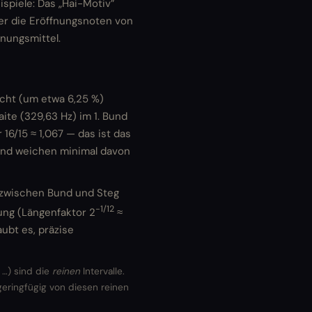
spiele: Das „Hai-Motiv”
der die Eröffnungsnoten von
nnungsmittel.
eicht (um etwa 6,25 %)
ite (329,63 Hz) im 1. Bund
16/15 ≈ 1,067 — das ist das
 und weichen minimal davon
e zwischen Bund und Steg
−1/12
mung (Längenfaktor 2
≈
aubt es, präzise
 …) sind die
reinen
Intervalle.
ringfügig von diesen reinen