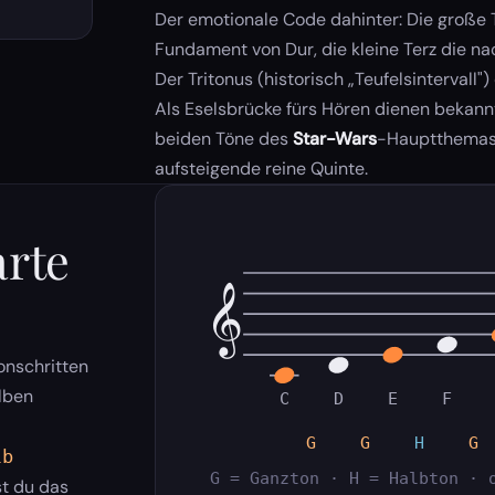
Der emotionale Code dahinter: Die große T
Fundament von Dur, die kleine Terz die na
Der Tritonus (historisch „Teufelsintervall
Als Eselsbrücke fürs Hören dienen bekann
beiden Töne des
Star-Wars
-Hauptthemas 
aufsteigende reine Quinte.
arte
𝄞
onschritten
lben
C
D
E
F
G
G
H
G
lb
G = Ganzton · H = Halbton · 
t du das