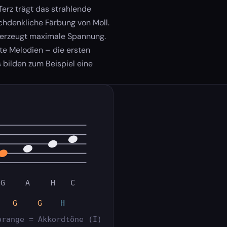
erz trägt das strahlende
chdenkliche Färbung von Moll.
") erzeugt maximale Spannung.
te Melodien – die ersten
bilden zum Beispiel eine
G
A
H
C
G
G
H
orange = Akkordtöne (I)