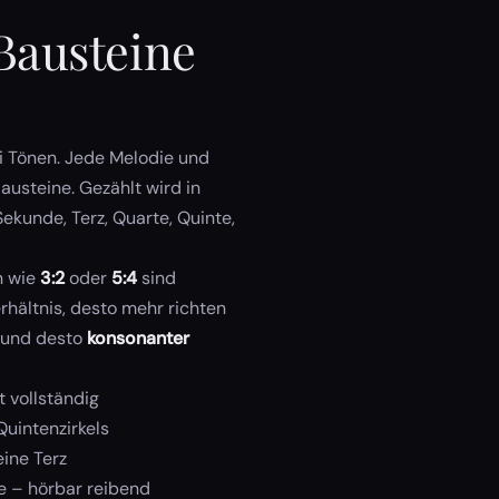
 Bausteine
i Tönen. Jede Melodie und
austeine. Gezählt wird in
ekunde, Terz, Quarte, Quinte,
n wie
3:2
oder
5:4
sind
erhältnis, desto mehr richten
 und desto
konsonanter
 vollständig
uintenzirkels
eine Terz
e – hörbar reibend