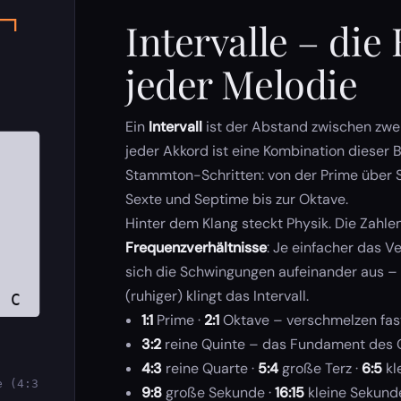
Intervalle – die
jeder Melodie
Ein
Intervall
ist der Abstand zwischen zwe
jeder Akkord ist eine Kombination dieser B
Stammton-Schritten: von der Prime über S
Sexte und Septime bis zur Oktave.
Hinter dem Klang steckt Physik. Die Zahle
Frequenzverhältnisse
: Je einfacher das V
sich die Schwingungen aufeinander aus –
(ruhiger) klingt das Intervall.
C
1:1
Prime ·
2:1
Oktave – verschmelzen fast
3:2
reine Quinte – das Fundament des Q
4:3
reine Quarte ·
5:4
große Terz ·
6:5
kl
e (4:3
9:8
große Sekunde ·
16:15
kleine Sekund