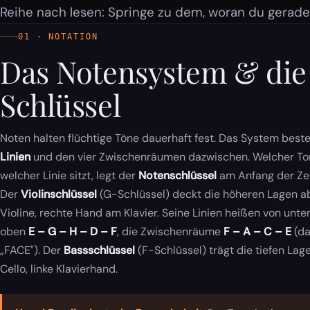
Reihe nach lesen: Springe zu dem, woran du gerade 
01 · NOTATION
Das Notensystem & die
Schlüssel
Noten halten flüchtige Töne dauerhaft fest. Das System best
Linien
und den vier Zwischenräumen dazwischen. Welcher To
welcher Linie sitzt, legt der
Notenschlüssel
am Anfang der Zeil
Der
Violinschlüssel
(G-Schlüssel) deckt die höheren Lagen ab
Violine, rechte Hand am Klavier. Seine Linien heißen von unte
oben
E – G – H – D – F
, die Zwischenräume
F – A – C – E
(da
„FACE"). Der
Bassschlüssel
(F-Schlüssel) trägt die tiefen Lag
Cello, linke Klavierhand.