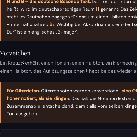
H und B – die deutsche Besonderheit.
Der Ton, der interna
heißt, wird im deutschsprachigen Raum
H
genannt. Das Ze
steht im Deutschen dagegen für das um einen Halbton erni
– international also
B♭
. Wichtig bei Akkordnamen: ein deuts
Dur" ist ein englisches „B♭ major".
Vorzeichen
Ein Kreuz
♯
erhöht einen Ton um einen Halbton, ein
♭
erniedrig
einen Halbton, das Auflösungszeichen
♮
hebt beides wieder au
Für Gitarristen.
Gitarrennoten werden konventionell
eine O
höher notiert, als sie klingen
. Das hält die Notation lesbar u
Zusammenspiel entscheidend, damit alle vom selben kling
Ton ausgehen.