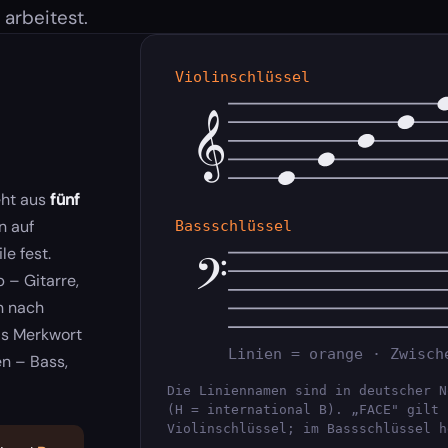
arbeitest.
Violinschlüssel
𝄞
eht aus
fünf
n auf
Bassschlüssel
𝄢
e fest.
 – Gitarre,
n nach
s Merkwort
Linien = orange · Zwisch
en – Bass,
Die Liniennamen sind in deutscher N
(H = international B). „FACE" gilt 
Violinschlüssel; im Bassschlüssel h