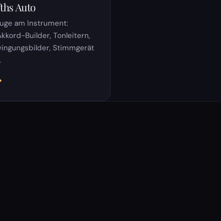
fths Auto
uge am Instrument:
Akkord-Builder, Tonleitern,
hwingungsbilder, Stimmgerät
.
→