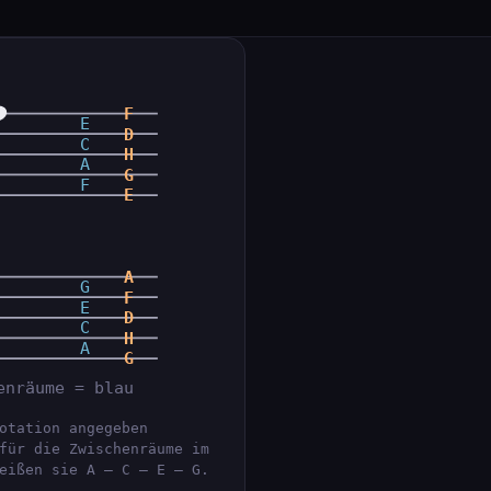
F
E
D
C
H
A
G
F
E
A
G
F
E
D
C
H
A
G
enräume = blau
otation angegeben
für die Zwischenräume im
eißen sie A – C – E – G.