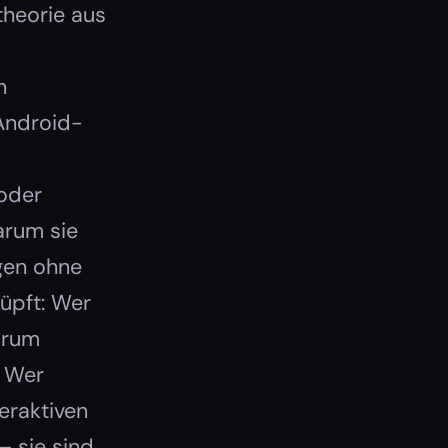
ktheorie aus
n
Android-
 oder
arum sie
ngen ohne
üpft: Wer
warum
. Wer
teraktiven
– sie sind