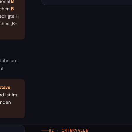
tional
B
ichen
B
edrigte H
ches „B-
t ihn um
f.
ktave
nd ist im
enden
02 · INTERVALLE