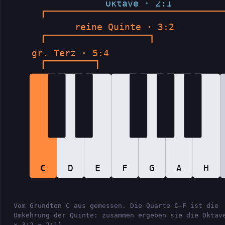
Oktave · 2:1
reine Quinte · 3:2
gr. Terz · 5:4
C
D
E
F
G
A
H
Vom Grundton C aus gemessen. Die Quarte C–F ist die
Umkehrung der Quinte: zusammen ergeben sie die Oktav
× 3:2 = 2:1).